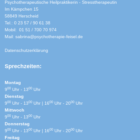
Psychotherapeutische Heilpraktikerin - Stresstherapeutin
Im Kämpchen 15
58849 Herscheid
Tel.: 0 23 57 / 90 61 38
Mobil: 01 51 / 700 70 974
Mail: sabrina@psychotherapie-feisel.de
Datenschutzerklärung
Sprechzeiten:
Montag
00
00
9
Uhr - 13
Uhr
Dienstag
00
00
00
00
9
Uhr - 13
Uhr | 16
Uhr - 20
Uhr
Mittwoch
00
00
9
Uhr - 13
Uhr
Donnerstag
00
00
00
00
9
Uhr - 13
Uhr | 16
Uhr - 20
Uhr
Freitag