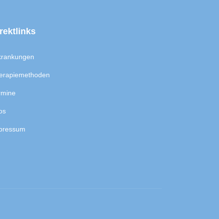
rektlinks
krankungen
erapiemethoden
rmine
os
pressum